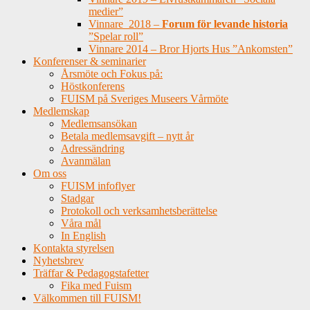
medier”
Vinnare 2018 –
Forum för levande historia
”Spelar roll”
Vinnare 2014 – Bror Hjorts Hus ”Ankomsten”
Konferenser & seminarier
Årsmöte och Fokus på:
Höstkonferens
FUISM på Sveriges Museers Vårmöte
Medlemskap
Medlemsansökan
Betala medlemsavgift – nytt år
Adressändring
Avanmälan
Om oss
FUISM infoflyer
Stadgar
Protokoll och verksamhetsberättelse
Våra mål
In English
Kontakta styrelsen
Nyhetsbrev
Träffar & Pedagogstafetter
Fika med Fuism
Välkommen till FUISM!