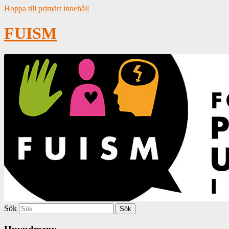
Hoppa till primärt innehåll
FUISM
Sök