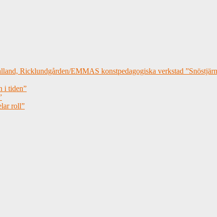
lland, Ricklundgården/EMMAS konstpedagogiska verkstad ”Snöstjärn
i tiden”
”
ar roll”