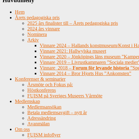
Huvudmeny
Hem
Årets pedagogiska pris
2025 års finalister till – Årets pedagogiska pris
2024 års vinnare
Nominera
Arkiv
Vinnare 2024 – Hallands konstmuseum/Konst i Ha
Vinnare 2021: Hallwylska museet
Vinnare 2020 – Jönköpings läns museum ”Kampen 
Vinnare 2019 – Livrustkammaren ”Sociala medier
Vinnare 2018 –
Forum för levande historia
”Spel
Vinnare 2014 – Bror Hjorts Hus ”Ankomsten”
Konferenser & seminarier
Årsmöte och Fokus på:
Höstkonferens
FUISM på Sveriges Museers Vårmöte
Medlemskap
Medlemsansökan
Betala medlemsavgift – nytt år
Adressändring
Avanmälan
Om oss
FUISM infoflyer