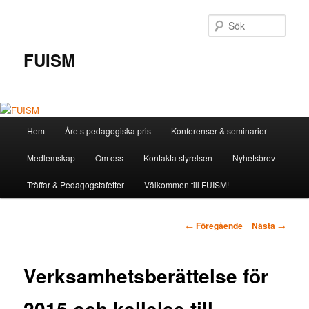
Hoppa
till
Sök
primärt
innehåll
FUISM
Huvudmeny
Hem
Årets pedagogiska pris
Konferenser & seminarier
Medlemskap
Om oss
Kontakta styrelsen
Nyhetsbrev
Träffar & Pedagogstafetter
Välkommen till FUISM!
Inläggsnavigering
←
Föregående
Nästa
→
Verksamhetsberättelse för
2015 och kallelse till