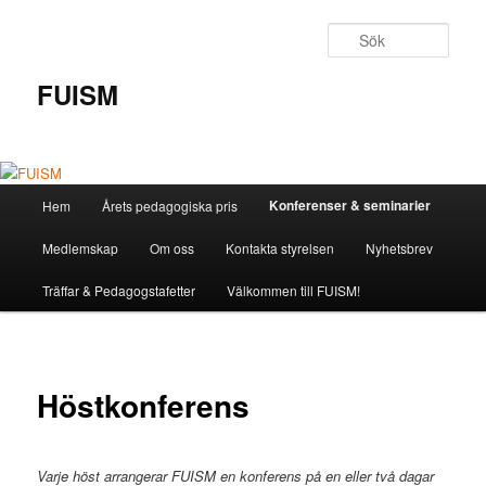
Hoppa
till
Sök
primärt
innehåll
FUISM
Huvudmeny
Konferenser & seminarier
Hem
Årets pedagogiska pris
Medlemskap
Om oss
Kontakta styrelsen
Nyhetsbrev
Träffar & Pedagogstafetter
Välkommen till FUISM!
Höstkonferens
Varje höst arrangerar FUISM en konferens på en eller två dagar