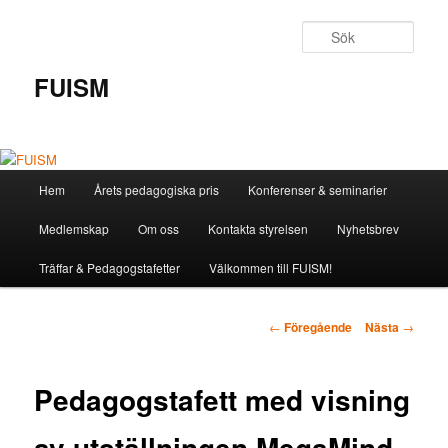
Hoppa
till
Sök
primärt
innehåll
FUISM
Huvudmeny
Hem
Årets pedagogiska pris
Konferenser & seminarier
Medlemskap
Om oss
Kontakta styrelsen
Nyhetsbrev
Träffar & Pedagogstafetter
Välkommen till FUISM!
Inläggsnavigering
←
Föregående
Nästa
→
Pedagogstafett med visning
av utställningen MegaMind