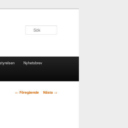
Sök
styrelsen
Nyhetsbrev
Inläggsnavigering
←
Föregående
Nästa
→