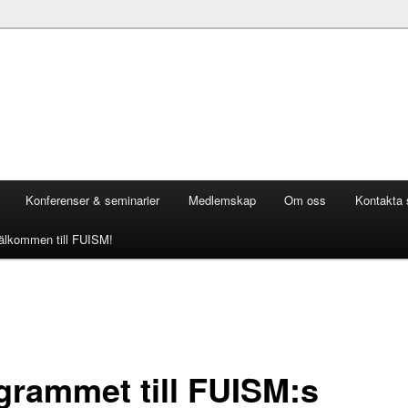
Konferenser & seminarier
Medlemskap
Om oss
Kontakta 
älkommen till FUISM!
grammet till FUISM:s