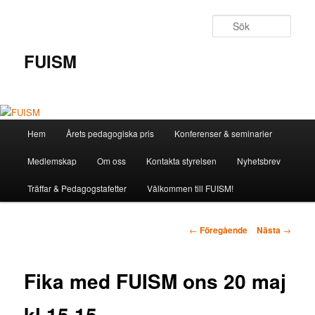
Hoppa
till
Sök
primärt
innehåll
FUISM
Huvudmeny
Hem
Årets pedagogiska pris
Konferenser & seminarier
Medlemskap
Om oss
Kontakta styrelsen
Nyhetsbrev
Träffar & Pedagogstafetter
Välkommen till FUISM!
Inläggsnavigering
←
Föregående
Nästa
→
Fika med FUISM ons 20 maj
kl 15.15