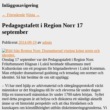
Inläggsnavigering
←
Föregående
Nästa
→
Pedagogstafett i Region Norr 17
september
Publicerat
2014-09-19
av
admin
Onsdag 17 september var det Pedagogstafett i Region Norr.
Friluftsmuseet Hägnan i Luleå berättade tillsammans med
Kulturskolan om ett program för högstadieelever i Luleå Kommun.
Man erbjuder dramatiserad guidning och temadag om normer och
identitet. Så här berättar de om sitt upplägg:
– Vi har med hjälp av arkivmaterial och rättegångsprotokoll väckt
människor ur det förgångna till liv och eleverna får under dagen
följa en transexuell människas liv under 1700-talets början. Syftet
med detta program är att belysa och diskutera ett ständigt aktuellt
ämne ur ett historiskt perspektiv och att öka förståelsen och
kunskapen om könstillhörighet utifrån diskrimineringsgrunderna. Vi