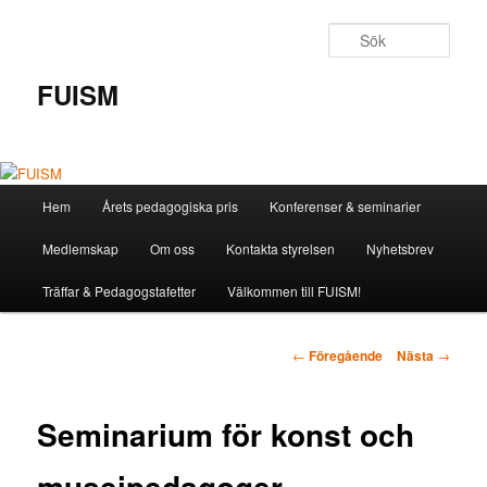
Hoppa
till
Sök
primärt
innehåll
FUISM
Huvudmeny
Hem
Årets pedagogiska pris
Konferenser & seminarier
Medlemskap
Om oss
Kontakta styrelsen
Nyhetsbrev
Träffar & Pedagogstafetter
Välkommen till FUISM!
Inläggsnavigering
←
Föregående
Nästa
→
Seminarium för konst och
museipedagoger