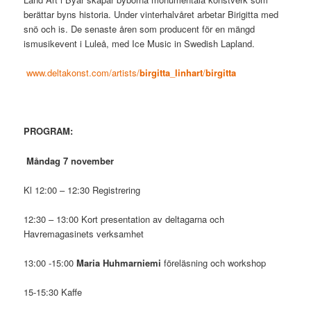
berättar byns historia. Under vinterhalvåret arbetar Birigitta med
snö och is. De senaste åren som producent för en mängd
ismusikevent i Luleå, med Ice Music in Swedish Lapland.
www.deltakonst.com/artists/
birgitta
_
linhart
/
birgitta
PROGRAM:
M
åndag 7 november
Kl 12:00 – 12:30 Registrering
12:30 – 13:00 Kort presentation av deltagarna och
Havremagasinets verksamhet
13:00 -15:00
Maria Huhmarniemi
föreläsning och workshop
15-15:30 Kaffe