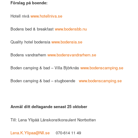
Förslag på boende:
Hotell nivå
www.hotellniva.se
Bodens bed & breakfast
www.bodensbb.nu
Quality hotel bodensia
www.bodensia.se
Bodens vandrarhem
www.bodensvandrarhem.se
Boden camping & bad – Villa Björknäs
www.bodenscamping.se
Boden camping & bad – stugboende
www.bodenscamping.se
Anmäl ditt deltagande senast 25 oktober
Till: Lena Ylipää Länskonstkonsulent Norrbotten
Lena.K.Ylipaa@Nll.se
070-614 11 49