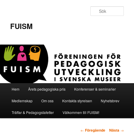
Hoppa
till
Sök
primärt
innehåll
FUISM
Huvudmeny
Hem
Årets pedagogiska pris
Konferenser & seminarier
Medlemskap
Om oss
Kontakta styrelsen
Nyhetsbrev
Träffar & Pedagogstafetter
Välkommen till FUISM!
Inläggsnavigering
←
Föregående
Nästa
→