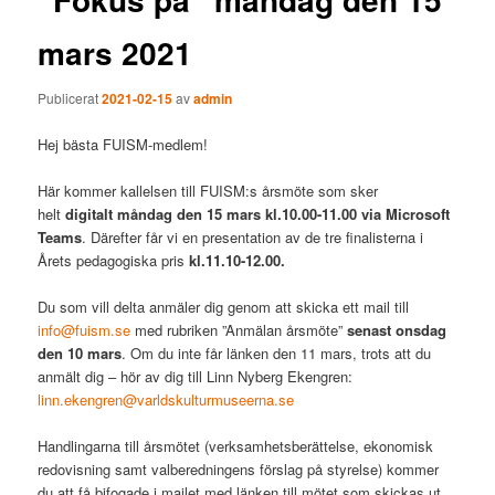
mars 2021
Publicerat
2021-02-15
av
admin
Hej bästa FUISM-medlem!
Här kommer kallelsen till FUISM:s årsmöte som sker
helt
digitalt måndag den 15 mars kl.10.00-11.00 via Microsoft
Teams
. Därefter får vi en presentation av de tre finalisterna i
Årets pedagogiska pris
kl.11.10-12.00.
Du som vill delta anmäler dig genom att skicka ett mail till
info@fuism.se
med rubriken ”Anmälan årsmöte”
senast onsdag
den 10 mars
. Om du inte får länken den 11 mars, trots att du
anmält dig – hör av dig till Linn Nyberg Ekengren:
linn.ekengren@varldskulturmuseerna.se
Handlingarna till årsmötet (verksamhetsberättelse, ekonomisk
redovisning samt valberedningens förslag på styrelse) kommer
du att få bifogade i mailet med länken till mötet som skickas ut