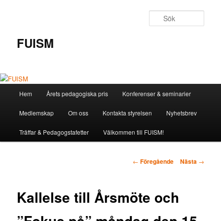
Hoppa
till
Sök
primärt
innehåll
FUISM
Huvudmeny
Hem
Årets pedagogiska pris
Konferenser & seminarier
Medlemskap
Om oss
Kontakta styrelsen
Nyhetsbrev
Träffar & Pedagogstafetter
Välkommen till FUISM!
Inläggsnavigering
←
Föregående
Nästa
→
Kallelse till Årsmöte och
”Fokus på” måndag den 15