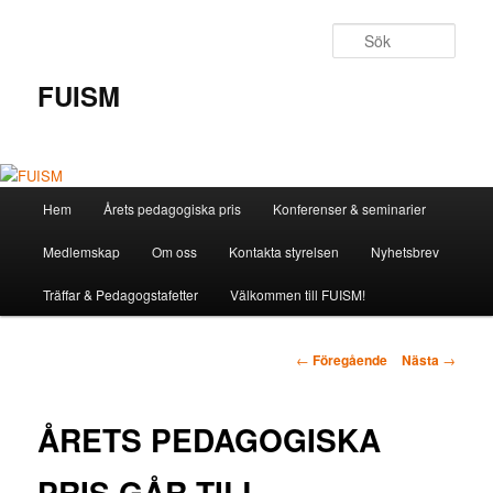
Hoppa
till
Sök
primärt
innehåll
FUISM
Huvudmeny
Hem
Årets pedagogiska pris
Konferenser & seminarier
Medlemskap
Om oss
Kontakta styrelsen
Nyhetsbrev
Träffar & Pedagogstafetter
Välkommen till FUISM!
Inläggsnavigering
←
Föregående
Nästa
→
ÅRETS PEDAGOGISKA
PRIS GÅR TILL